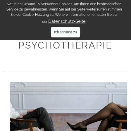
Natürlich Gesund TV verwendet Cookies, um Ihnen den bestmöglichen
NATÜRLICH
Service zu gewährleisten. Wenn Sie auf der Seite weitersurfen stimmen
GESUND
Sie der Cookie-Nutzung zu. Weitere Informationen erhalten Sie auf
Datenschutz-Seite
der
.
Ich stimme zu
PSYCHOTHERAPIE