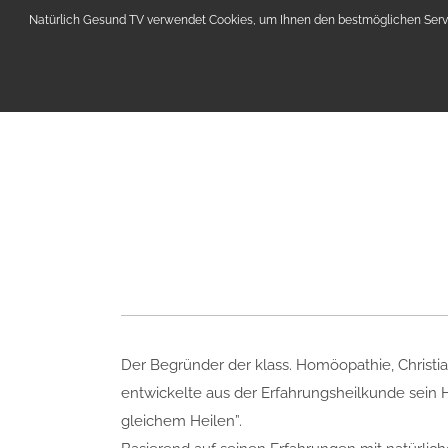
Natürlich Gesund TV verwendet Cookies, um Ihnen den bestmöglichen Servic
NATÜRLICH
GESUND
Der Begründer der klass. Homöopathie, Christi
entwickelte aus der Erfahrungsheilkunde sein Hei
gleichem Heilen”.