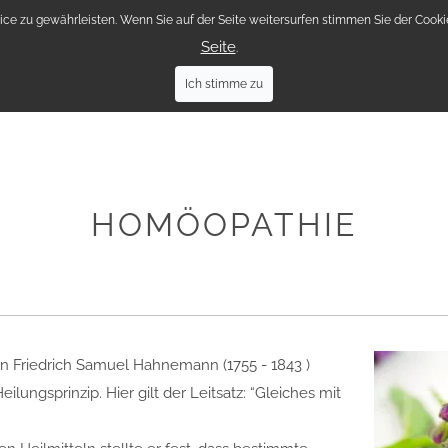
e zu gewährleisten. Wenn Sie auf der Seite weitersurfen stimmen Sie der Cookie
Seite
DIE PRAXIS
VITA
LEISTUNGEN
.
Ich stimme zu
HOMÖOPATHIE
an Friedrich Samuel Hahnemann (1755 - 1843 )
lungsprinzip. Hier gilt der Leitsatz: “Gleiches mit